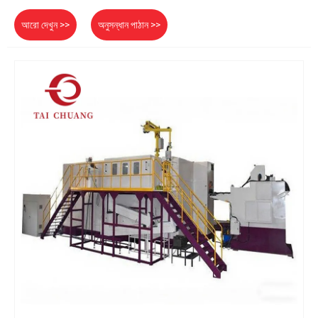
আরো দেখুন >>
অনুসন্ধান পাঠান >>