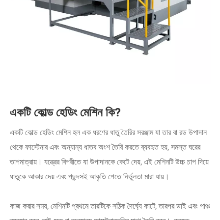
একটি কোল্ড হেডিং মেশিন কি?
একটি কোল্ড হেডিং মেশিন হল এক ধরণের ধাতু তৈরির সরঞ্জাম যা তার বা রড উপাদান
থেকে ফাস্টেনার এবং অন্যান্য ধাতব অংশ তৈরি করতে ব্যবহৃত হয়, সমস্ত ঘরের
তাপমাত্রায়। যন্ত্রের বিপরীতে যা উপাদানকে কেটে দেয়, এই মেশিনটি উচ্চ চাপ দিয়ে
ধাতুকে আকার দেয় এবং পছন্দসই আকৃতি পেতে নির্ভুলতা মারা যায়।
কাজ করার সময়, মেশিনটি প্রথমে তারটিকে সঠিক দৈর্ঘ্যে কাটে, তারপর ডাই এবং পাঞ্চ