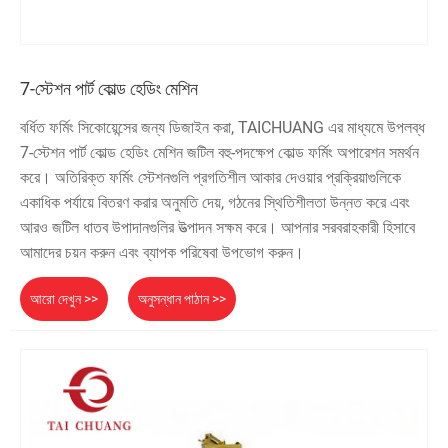
7-স্টেশন পার্ট কোল্ড হেডিং মেশিন
বর্ধিত ফর্মিং সিকোয়েন্সের জন্য ডিজাইন করা, TAICHUANG এর মাধ্যমে উপলব্ধ
7-স্টেশন পার্ট কোল্ড হেডিং মেশিন জটিল বহু-পদক্ষেপ কোল্ড ফর্মিং অপারেশন সমর্থন
করে। অতিরিক্ত ফর্মিং স্টেশনগুলি প্রগতিশীল আকার দেওয়ার প্রক্রিয়াগুলিকে
একাধিক পর্যায়ে বিতরণ করার অনুমতি দেয়, গঠনের স্থিতিশীলতা উন্নত করে এবং
আরও জটিল ধাতব উপাদানগুলির উত্পাদন সক্ষম করে। আপনার সরবরাহকারী হিসাবে
আমাদের চয়ন করুন এবং ব্যাপক পরিষেবা উপভোগ করুন।
আরো দেখুন >>
অনুসন্ধান পাঠান >>