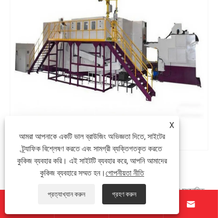
X
আমরা আপনাকে একটি ভাল ব্রাউজিং অভিজ্ঞতা দিতে, সাইটের
ট্র্যাফিক বিশ্লেষণ করতে এবং সামগ্রী ব্যক্তিগতকৃত করতে
কুকিজ ব্যবহার করি। এই সাইটটি ব্যবহার করে, আপনি আমাদের
6-স্টেশন পার্ট কোল্ড হেডিং মেশিন
কুকিজ ব্যবহারে সম্মত হন।
গোপনীয়তা নীতি
মাল্টি-স্টেজ গঠনের পারফরম্যান্স এই 6-স্টেশন পার্ট কোল্ড হেডিং মেশিনকে সংজ্ঞায়িত
প্রত্যাখ্যান করুন
গ্রহণ করুন
করে, পেশাদার প্রস্তুতকারক, TAICHUANG, শিল্প ঠান্ডা শিরোনাম




অ্যাপ্লিকেশনের জন্য অফার করে। ছয়-স্টেশন কনফিগারেশন ক্রমাগত ঠান্ডা