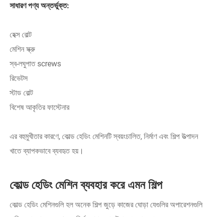
সাধারণ পণ্য অন্তর্ভুক্ত:
হেক্স বোল্ট
মেশিন স্ক্রু
স্ব-লঘুপাত screws
রিভেটস
স্টাড বোল্ট
বিশেষ আকৃতির ফাস্টেনার
এর বহুমুখীতার কারণে, কোল্ড হেডিং মেশিনটি স্বয়ংচালিত, নির্মাণ এবং শিল্প উত্পাদন
খাতে ব্যাপকভাবে ব্যবহৃত হয়।
কোল্ড হেডিং মেশিন ব্যবহার করে এমন শিল্প
কোল্ড হেডিং মেশিনগুলি হল অনেক শিল্প জুড়ে কাজের ঘোড়া যেগুলির অপারেশনগুলি