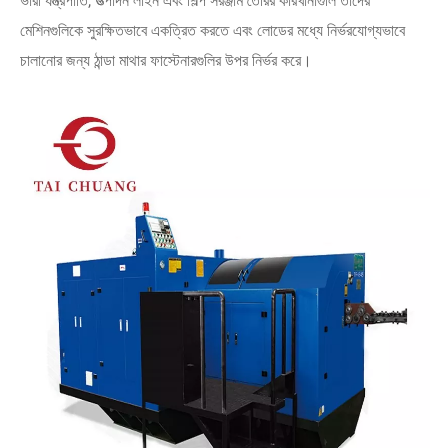
ভারী যন্ত্রপাতি, উত্পাদন লাইন এবং শিল্প সরঞ্জাম তৈরির কারখানাগুলি তাদের
মেশিনগুলিকে সুরক্ষিতভাবে একত্রিত করতে এবং লোডের মধ্যে নির্ভরযোগ্যভাবে
চালানোর জন্য ঠান্ডা মাথার ফাস্টেনারগুলির উপর নির্ভর করে।