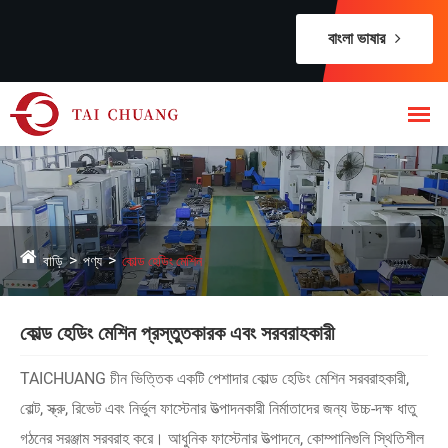
বাংলা ভাষার
বাড়ি
পণ্য
কোল্ড হেডিং মেশিন
কোল্ড হেডিং মেশিন প্রস্তুতকারক এবং সরবরাহকারী
TAICHUANG চীন ভিত্তিক একটি পেশাদার কোল্ড হেডিং মেশিন সরবরাহকারী,
বোল্ট, স্ক্রু, রিভেট এবং নির্ভুল ফাস্টেনার উত্পাদনকারী নির্মাতাদের জন্য উচ্চ-দক্ষ ধাতু
গঠনের সরঞ্জাম সরবরাহ করে। আধুনিক ফাস্টেনার উত্পাদনে, কোম্পানিগুলি স্থিতিশীল