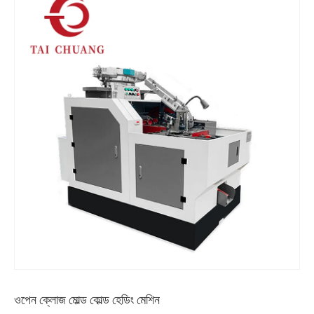
ওপেন ক্লোজ মোল্ড কোল্ড হেডিং মেশিন