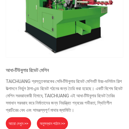
আধা-টিউবুলার রিভেট মেশিন
TAICHUANG প্রস্তুতকারকের সেমি-টিউবুলার রিভেট মেশিনটি উচ্চ-ভলিউম শিল্প
উত্পাদনে নির্ভুল ঠালা-এন্ড রিভেট গঠনের জন্য তৈরি করা হয়েছে। একটি বিশেষ রিভেট
মেশিন সরবরাহকারী হিসাবে, TAICHUANG এই আধা-টিউবুলার রিভেট তৈরির
সমাধান সরবরাহ করে নির্মাতাদের জন্য নিয়ন্ত্রিত গহ্বরের গভীরতা, স্থিতিশীল
প্রাচীরের বেধ এবং সামঞ্জস্যপূর্ণ মাথার জ্যামিতি।
আরো দেখুন >>
অনুসন্ধান পাঠান >>