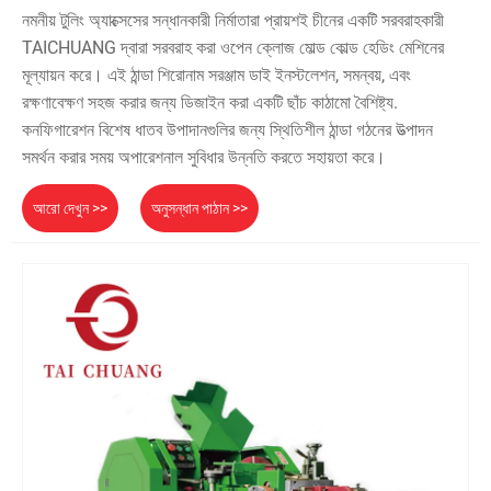
নমনীয় টুলিং অ্যাক্সেসের সন্ধানকারী নির্মাতারা প্রায়শই চীনের একটি সরবরাহকারী
TAICHUANG দ্বারা সরবরাহ করা ওপেন ক্লোজ মোল্ড কোল্ড হেডিং মেশিনের
মূল্যায়ন করে। এই ঠান্ডা শিরোনাম সরঞ্জাম ডাই ইনস্টলেশন, সমন্বয়, এবং
রক্ষণাবেক্ষণ সহজ করার জন্য ডিজাইন করা একটি ছাঁচ কাঠামো বৈশিষ্ট্য.
কনফিগারেশন বিশেষ ধাতব উপাদানগুলির জন্য স্থিতিশীল ঠান্ডা গঠনের উত্পাদন
সমর্থন করার সময় অপারেশনাল সুবিধার উন্নতি করতে সহায়তা করে।
আরো দেখুন >>
অনুসন্ধান পাঠান >>