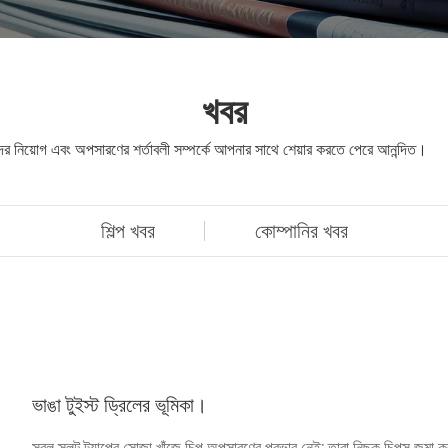
খবর
 নিয়োগ এবং অপসারণের শর্তাবলী সম্পর্কে আপনার সাথে শেয়ার করতে পেরে আনন্দিত।
শিল্প খবর
কোম্পানির খবর
ভাঙা টুইস্ট ড্রিলের ভূমিকা।
সরল-স্লট ট্যাপের সোজা খাঁজে চিপ অপসারণের প্রভাব নেই; তারা নিছক চিপস জমা ক