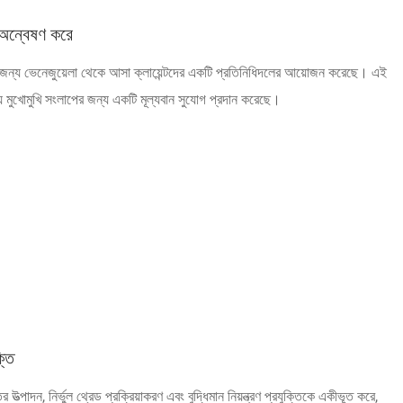
 অন্বেষণ করে
ন্য ভেনেজুয়েলা থেকে আসা ক্লায়েন্টদের একটি প্রতিনিধিদলের আয়োজন করেছে। এই
ষয়ে মুখোমুখি সংলাপের জন্য একটি মূল্যবান সুযোগ প্রদান করেছে।
্তি
তির উত্পাদন, নির্ভুল থ্রেড প্রক্রিয়াকরণ এবং বুদ্ধিমান নিয়ন্ত্রণ প্রযুক্তিকে একীভূত করে,