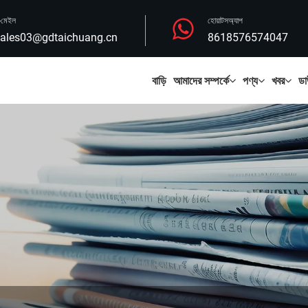
-মেইল
হোয়াটসঅ্যাপ
ales03@gdtaichuang.cn
8618576574047
বাড়ি
আমাদের সম্পর্কে
পণ্য
খবর
ডা