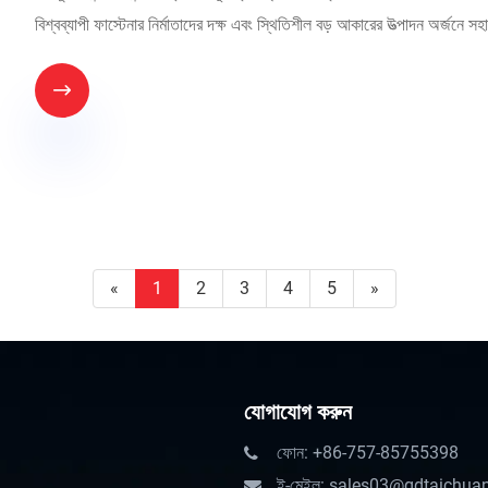
বিশ্বব্যাপী ফাস্টেনার নির্মাতাদের দক্ষ এবং স্থিতিশীল বড় আকারের উত্পাদন অর্জনে স

«
1
2
3
4
5
»
যোগাযোগ করুন
ফোন: +86-757-85755398
ই-মেইল: sales03@gdtaichua