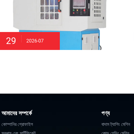
29
2026-07
আমাদের সম্পর্কে
পণ্য
কোম্পানির প্রোফাইল
বাদাম ট্যাপিং মেশিন
সরঞ্জাম এবং সার্টিফিকেট
কোল্ড হেডিং মেশিন