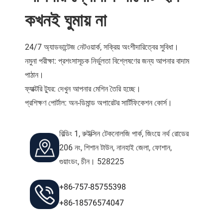
কখনই ঘুমায় না
24/7 অ্যাডভান্টেজ নেটওয়ার্ক, সক্রিয় অংশীদারিত্বের সুবিধা।
নমুনা পরীক্ষা: প্রশংসাসূচক নির্ভুলতা বিশ্লেষণের জন্য আপনার বাদাম
পাঠান।
ফ্যাক্টরি ট্যুর: দেখুন আপনার মেশিন তৈরি হচ্ছে।
প্রশিক্ষণ পোর্টাল: অন-ডিমান্ড অপারেটর সার্টিফিকেশন কোর্স।
বিল্ডিং 1, রুইক্সিন টেকনোলজি পার্ক, জিংয়ে নর্থ রোডের
206 নং, শিশান টাউন, নানহাই জেলা, ফোশান,
গুয়াংডং, চীন। 528225
+86-757-85755398
+86-18576574047