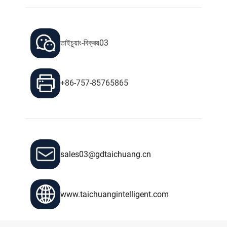
তাইচুয়াং-বিক্রয়03
+86-757-85765865
sales03@gdtaichuang.cn
www.taichuangintelligent.com