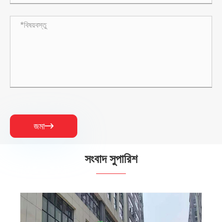
জমা

সংবাদ সুপারিশ