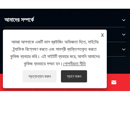
আমাদের সম্পর্কে
পণ্য
X
আমরা আপনাকে একটি ভাল ব্রাউজিং অভিজ্ঞতা দিতে, সাইটের
যোগাযোগ করুন
ট্র্যাফিক বিশ্লেষণ করতে এবং সামগ্রী ব্যক্তিগতকৃত করতে
কুকিজ ব্যবহার করি। এই সাইটটি ব্যবহার করে, আপনি আমাদের
আমাদের অনুসরণ করো
কুকিজ ব্যবহারে সম্মত হন।
গোপনীয়তা নীতি
প্রত্যাখ্যান করুন
গ্রহণ করুন




কপিরাইট © 2026 তাইচুয়াং ইন্টেলিজেন্ট ইকুইপমেন্ট (ফোশান) কোং, লিমিটেড।
সর্বস্বত্ব সংরক্ষিত।
Links
|
Sitemap
|
RSS
|
XML
|
গোপনীয়তা