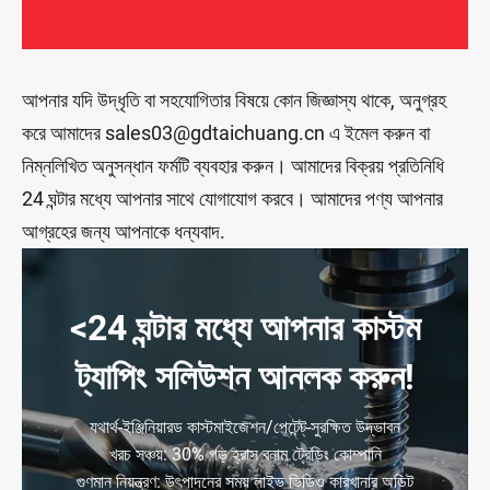
আপনার যদি উদ্ধৃতি বা সহযোগিতার বিষয়ে কোন জিজ্ঞাস্য থাকে, অনুগ্রহ
করে আমাদের sales03@gdtaichuang.cn এ ইমেল করুন বা
নিম্নলিখিত অনুসন্ধান ফর্মটি ব্যবহার করুন। আমাদের বিক্রয় প্রতিনিধি
24 ঘন্টার মধ্যে আপনার সাথে যোগাযোগ করবে। আমাদের পণ্য আপনার
আগ্রহের জন্য আপনাকে ধন্যবাদ.
<24 ঘন্টার মধ্যে আপনার কাস্টম
ট্যাপিং সলিউশন আনলক করুন!
যথার্থ-ইঞ্জিনিয়ারড কাস্টমাইজেশন/পেটেন্ট-সুরক্ষিত উদ্ভাবন
খরচ সঞ্চয়: 30% গড় হ্রাস বনাম ট্রেডিং কোম্পানি
গুণমান নিয়ন্ত্রণ: উৎপাদনের সময় লাইভ ভিডিও কারখানার অডিট