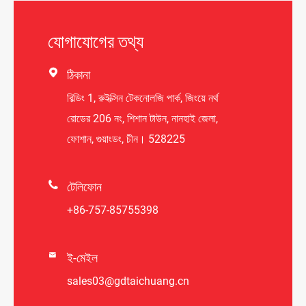
যোগাযোগের তথ্য

ঠিকানা
বিল্ডিং 1, রুইক্সিন টেকনোলজি পার্ক, জিংয়ে নর্থ
রোডের 206 নং, শিশান টাউন, নানহাই জেলা,
ফোশান, গুয়াংডং, চীন। 528225

টেলিফোন
+86-757-85755398

ই-মেইল
sales03@gdtaichuang.cn