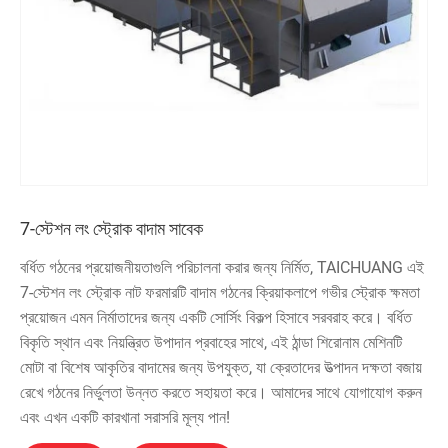
7-স্টেশন লং স্ট্রোক বাদাম সাবেক
বর্ধিত গঠনের প্রয়োজনীয়তাগুলি পরিচালনা করার জন্য নির্মিত, TAICHUANG এই
7-স্টেশন লং স্ট্রোক নাট ফরমারটি বাদাম গঠনের ক্রিয়াকলাপে গভীর স্ট্রোক ক্ষমতা
প্রয়োজন এমন নির্মাতাদের জন্য একটি সোর্সিং বিকল্প হিসাবে সরবরাহ করে। বর্ধিত
বিকৃতি স্থান এবং নিয়ন্ত্রিত উপাদান প্রবাহের সাথে, এই ঠান্ডা শিরোনাম মেশিনটি
মোটা বা বিশেষ আকৃতির বাদামের জন্য উপযুক্ত, যা ক্রেতাদের উত্পাদন দক্ষতা বজায়
রেখে গঠনের নির্ভুলতা উন্নত করতে সহায়তা করে। আমাদের সাথে যোগাযোগ করুন
এবং এখন একটি কারখানা সরাসরি মূল্য পান!