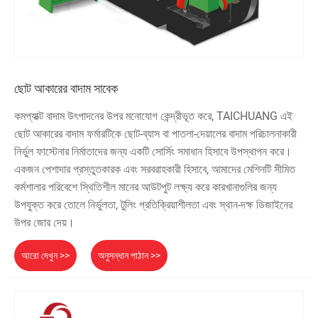
ছোট আকারের বাদাম সাবেক
কমপ্যাক্ট বাদাম উৎপাদনের উপর মনোযোগ কেন্দ্রীভূত করে, TAICHUANG এই
ছোট আকারের বাদাম ফর্মারটিকে ছোট-ব্যাস বা পাতলা-দেয়ালের বাদাম পরিচালনাকারী
নির্ভুল ফাস্টেনার নির্মাতাদের জন্য একটি সোর্সিং সমাধান হিসাবে উপস্থাপন করে।
একজন পেশাদার প্রস্তুতকারক এবং সরবরাহকারী হিসাবে, আমাদের মেশিনটি সীমিত
কর্মশালার পরিবেশে স্থিতিশীল মানের আউটপুট লক্ষ্য করে কারখানাগুলির জন্য
উপযুক্ত করে তোলে নির্ভুলতা, টুলিং প্রতিক্রিয়াশীলতা এবং স্থান-দক্ষ ডিজাইনের
উপর জোর দেয়।
আরো দেখুন >>
অনুসন্ধান পাঠান >>