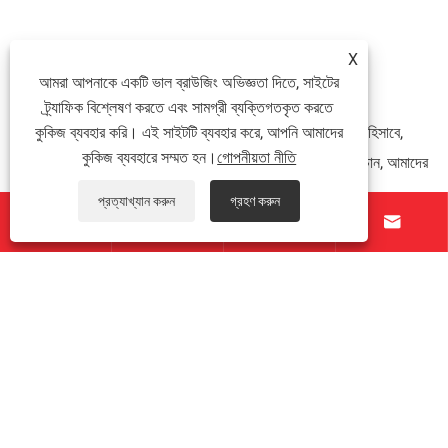
X
«
1
»
আমরা আপনাকে একটি ভাল ব্রাউজিং অভিজ্ঞতা দিতে, সাইটের
ট্র্যাফিক বিশ্লেষণ করতে এবং সামগ্রী ব্যক্তিগতকৃত করতে
চীনে একটি নির্ভরযোগ্য বাদাম প্রাক্তন প্রস্তুতকারক এবং সরবরাহকারী হিসাবে,
কুকিজ ব্যবহার করি। এই সাইটটি ব্যবহার করে, আপনি আমাদের
কুকিজ ব্যবহারে সম্মত হন।
গোপনীয়তা নীতি
আমাদের কারখানা রয়েছে। আপনি মানসম্মত এবং টেকসই পণ্য কিনতে চান, আমাদের
সাথে যোগাযোগ করুন.
প্রত্যাখ্যান করুন
গ্রহণ করুন




সংবাদ সুপারিশ