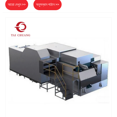
আরো দেখুন >>
অনুসন্ধান পাঠান >>