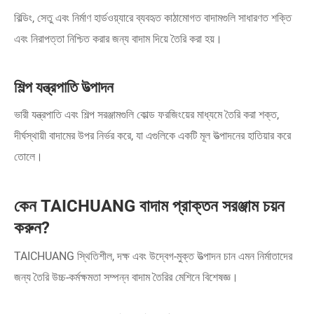
বিল্ডিং, সেতু এবং নির্মাণ হার্ডওয়্যারে ব্যবহৃত কাঠামোগত বাদামগুলি সাধারণত শক্তি
এবং নিরাপত্তা নিশ্চিত করার জন্য বাদাম দিয়ে তৈরি করা হয়।
শিল্প যন্ত্রপাতি উত্পাদন
ভারী যন্ত্রপাতি এবং শিল্প সরঞ্জামগুলি কোল্ড ফরজিংয়ের মাধ্যমে তৈরি করা শক্ত,
দীর্ঘস্থায়ী বাদামের উপর নির্ভর করে, যা এগুলিকে একটি মূল উত্পাদনের হাতিয়ার করে
তোলে।
কেন TAICHUANG বাদাম প্রাক্তন সরঞ্জাম চয়ন
করুন?
TAICHUANG স্থিতিশীল, দক্ষ এবং উদ্বেগ-মুক্ত উত্পাদন চান এমন নির্মাতাদের
জন্য তৈরি উচ্চ-কর্মক্ষমতা সম্পন্ন বাদাম তৈরির মেশিনে বিশেষজ্ঞ।