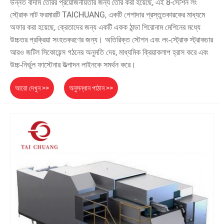
উন্নত বাদাম তৈরির প্রয়োজনীয়তার জন্য তৈরি করা হয়েছে, এই 8-স্টেশন লং
স্ট্রোক নাট ফরমারটি TAICHUANG, একটি পেশাদার প্রস্তুতকারকের মাধ্যমে
অফার করা হয়েছে, ক্রেতাদের জন্য একটি একক ঠান্ডা শিরোনাম মেশিনের মধ্যে
উচ্চতর প্রক্রিয়া সংহতকরণের জন্য। অতিরিক্ত স্টেশন এবং লং-স্ট্রোক স্ট্রাকচার
আরও জটিল সিকোয়েন্স গঠনের অনুমতি দেয়, মাধ্যমিক ক্রিয়াকলাপ হ্রাস করে এবং
উচ্চ-নির্ভুল ফাস্টেনার উত্পাদন লাইনকে সমর্থন করে।
আরো দেখুন >>
অনুসন্ধান পাঠান >>