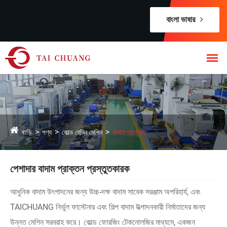
বাংলা ভাষার
বাড়ি
পণ্য
কোল্ড হেডিং মেশিন
বাদাম প্রাক্তন
পেশাদার বাদাম প্রাক্তন প্রস্তুতকারক
আধুনিক বাদাম উৎপাদনের জন্য উচ্চ-দক্ষ বাদাম সাবেক সরঞ্জাম অপরিহার্য, এবং
TAICHUANG নির্ভুল ফাস্টেনার এবং শিল্প বাদাম উত্পাদনকারী নির্মাতাদের জন্য
উন্নত মেশিন সরবরাহ করে। কোল্ড ফোরজিং টেকনোলজির মাধ্যমে, একজন