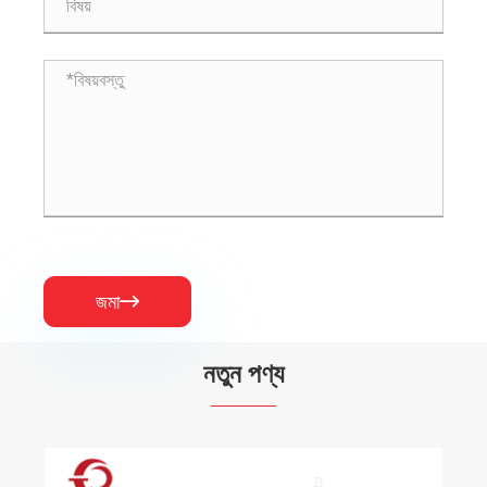
জমা

নতুন পণ্য