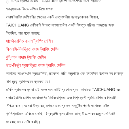
দৃঢ় ভিত্তি স্থাপন করেছে। উন্নত বাদাম ট্যাপিং সলিউশনের সাথে গ্লোবাল
ম্যানুফ্যাকচারিংকে এগিয়ে নিয়ে যাওয়া
বাদাম ট্যাপিং মেশিনারির ক্ষেত্রে একটি নেতৃস্থানীয় প্রস্তুতকারক হিসাবে,
TAICHUANG মেশিনারি উন্নত সমাধানগুলির একটি বিস্তৃত পরিসর প্রদানের জন্য
নিবেদিত, যার মধ্যে রয়েছে:
সার্ভো-চালিত বাদাম ট্যাপিং মেশিন
পিএলসি-নিয়ন্ত্রিত বাদাম ট্যাপিং মেশিন
বুদ্ধিমান বাদাম ট্যাপিং মেশিন
উচ্চ-নির্ভুল স্বয়ংক্রিয় বাদাম ট্যাপিং মেশিন
আমাদের সরঞ্জামগুলি স্বয়ংচালিত, মহাকাশ, ভারী যন্ত্রপাতি এবং ফাস্টেনার উত্পাদন সহ বিভিন্ন
শিল্প জুড়ে ব্যাপকভাবে ব্যবহৃত হয়।
মার্কিন গ্রাহকের দ্বারা এই সফল অন-সাইট গ্রহণযোগ্যতা আবারও TAICHUANG-এর
বাদাম ট্যাপিং মেশিন সমাধানগুলির নির্ভরযোগ্যতা এবং বিশ্বব্যাপী প্রতিযোগিতার বিষয়টি
নিশ্চিত করে। আমরা উদ্ভাবন, গুণমান এবং গ্রাহক সন্তুষ্টির প্রতি আমাদের অটল
প্রতিশ্রুতিতে অবিচল রয়েছি, বিশ্বব্যাপী ক্লায়েন্টদের কাছে উচ্চ-পারফরম্যান্স মেশিনারি
সরবরাহ করার চেষ্টা করছি।