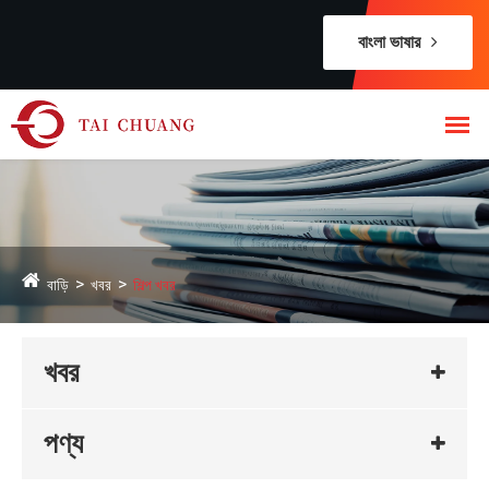
বাংলা ভাষার
বাড়ি
খবর
শিল্প খবর
খবর
পণ্য