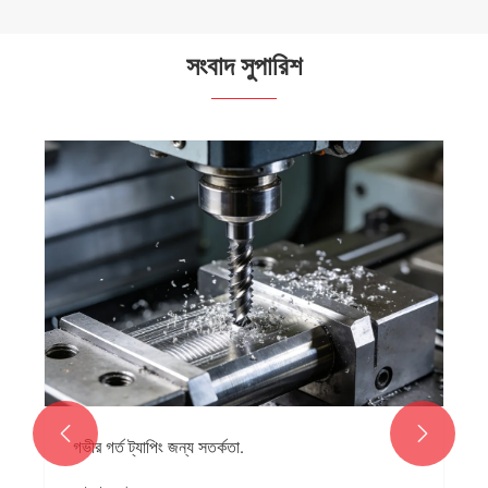
সংবাদ সুপারিশ


গভীর গর্ত ট্যাপিং জন্য সতর্কতা.