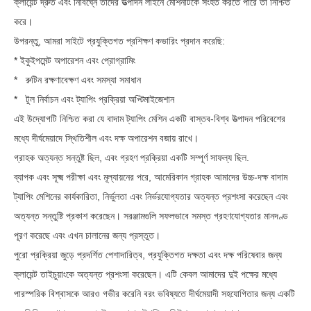
ক্লায়েন্ট দ্রুত এবং নির্বিঘ্নে তাদের উত্পাদন লাইনে মেশিনটিকে সংহত করতে পারে তা নিশ্চিত
করে।
উপরন্তু, আমরা সাইটে প্রযুক্তিগত প্রশিক্ষণ কভারিং প্রদান করেছি:
* ইকুইপমেন্ট অপারেশন এবং প্রোগ্রামিং
* রুটিন রক্ষণাবেক্ষণ এবং সমস্যা সমাধান
* টুল নির্বাচন এবং ট্যাপিং প্রক্রিয়া অপ্টিমাইজেশান
এই উদ্যোগটি নিশ্চিত করা যে বাদাম ট্যাপিং মেশিন একটি বাস্তব-বিশ্ব উত্পাদন পরিবেশের
মধ্যে দীর্ঘমেয়াদে স্থিতিশীল এবং দক্ষ অপারেশন বজায় রাখে।
গ্রাহক অত্যন্ত সন্তুষ্ট ছিল, এবং গ্রহণ প্রক্রিয়া একটি সম্পূর্ণ সাফল্য ছিল.
ব্যাপক এবং সূক্ষ্ম পরীক্ষা এবং মূল্যায়নের পরে, আমেরিকান গ্রাহক আমাদের উচ্চ-দক্ষ বাদাম
ট্যাপিং মেশিনের কার্যকারিতা, নির্ভুলতা এবং নির্ভরযোগ্যতার অত্যন্ত প্রশংসা করেছেন এবং
অত্যন্ত সন্তুষ্টি প্রকাশ করেছেন। সরঞ্জামগুলি সফলভাবে সমস্ত গ্রহণযোগ্যতার মানদণ্ড
পূরণ করেছে এবং এখন চালানের জন্য প্রস্তুত।
পুরো প্রক্রিয়া জুড়ে প্রদর্শিত পেশাদারিত্ব, প্রযুক্তিগত দক্ষতা এবং দক্ষ পরিষেবার জন্য
ক্লায়েন্ট তাইচুয়াংকে অত্যন্ত প্রশংসা করেছেন। এটি কেবল আমাদের দুই পক্ষের মধ্যে
পারস্পরিক বিশ্বাসকে আরও গভীর করেনি বরং ভবিষ্যতে দীর্ঘমেয়াদী সহযোগিতার জন্য একটি