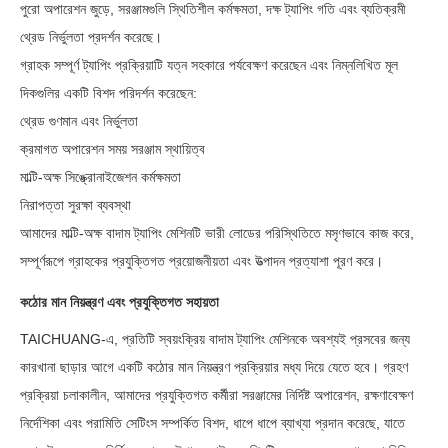
পুরো অপারেশন জুড়ে, সরঞ্জামগুলি স্থিতিশীল কর্মক্ষমতা, দক্ষ ট্যাপিং গতি এবং ব্যতিক্রমী
থ্রেড নির্ভুলতা প্রদর্শন করেছে।
গ্রাহক সম্পূর্ণ ট্যাপিং প্রক্রিয়াটি যত্ন সহকারে পর্যবেক্ষণ করেছেন এবং নিম্নলিখিত মূল
দিকগুলির একটি বিশদ পরিদর্শন করেছেন:
থ্রেড গুণমান এবং নির্ভুলতা
ক্রমাগত অপারেশন সময় সরঞ্জাম স্থায়িত্ব
মাল্টি-অক্ষ সিঙ্ক্রোনাইজেশন কর্মক্ষমতা
নিরাপত্তা সুরক্ষা ব্যবস্থা
আমাদের মাল্টি-অক্ষ বাদাম ট্যাপিং মেশিনটি ভারী লোডের পরিস্থিতিতে মসৃণভাবে কাজ করে,
সম্পূর্ণরূপে গ্রাহকের প্রযুক্তিগত প্রয়োজনীয়তা এবং উত্পাদন প্রত্যাশা পূরণ করে।
কঠোর মান নিয়ন্ত্রণ এবং প্রযুক্তিগত সহায়তা
TAICHUANG-এ, প্রতিটি স্বয়ংক্রিয় বাদাম ট্যাপিং মেশিনকে অবশ্যই প্রসবের জন্য
কারখানা ছাড়ার আগে একটি কঠোর মান নিয়ন্ত্রণ প্রক্রিয়ার মধ্য দিয়ে যেতে হবে। গ্রহণ
প্রক্রিয়া চলাকালীন, আমাদের প্রযুক্তিগত কর্মীরা সরঞ্জামের নির্দিষ্ট অপারেশন, রক্ষণাবেক্ষণ
নির্দেশিকা এবং পরামিতি সেটিংস সম্পর্কিত বিশদ, ধাপে ধাপে ব্যাখ্যা প্রদান করেছে, যাতে