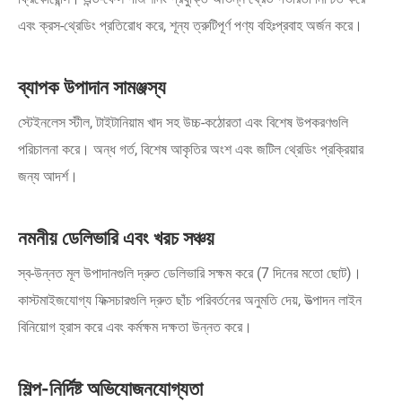
এবং ক্রস-থ্রেডিং প্রতিরোধ করে, শূন্য ত্রুটিপূর্ণ পণ্য বহিঃপ্রবাহ অর্জন করে।
ব্যাপক উপাদান সামঞ্জস্য
স্টেইনলেস স্টীল, টাইটানিয়াম খাদ সহ উচ্চ-কঠোরতা এবং বিশেষ উপকরণগুলি
পরিচালনা করে। অন্ধ গর্ত, বিশেষ আকৃতির অংশ এবং জটিল থ্রেডিং প্রক্রিয়ার
জন্য আদর্শ।
নমনীয় ডেলিভারি এবং খরচ সঞ্চয়
স্ব-উন্নত মূল উপাদানগুলি দ্রুত ডেলিভারি সক্ষম করে (7 দিনের মতো ছোট)।
কাস্টমাইজযোগ্য ফিক্সচারগুলি দ্রুত ছাঁচ পরিবর্তনের অনুমতি দেয়, উত্পাদন লাইন
বিনিয়োগ হ্রাস করে এবং কর্মক্ষম দক্ষতা উন্নত করে।
শিল্প-নির্দিষ্ট অভিযোজনযোগ্যতা