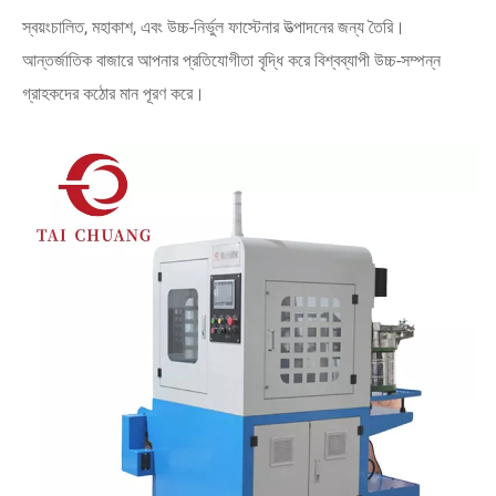
স্বয়ংচালিত, মহাকাশ, এবং উচ্চ-নির্ভুল ফাস্টেনার উত্পাদনের জন্য তৈরি।
আন্তর্জাতিক বাজারে আপনার প্রতিযোগীতা বৃদ্ধি করে বিশ্বব্যাপী উচ্চ-সম্পন্ন
গ্রাহকদের কঠোর মান পূরণ করে।