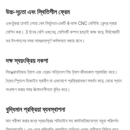
উচ্চ-দৃঢ়তা এবং স্থিতিশীল ফ্রেম
এক-টুকরা ঢালাই লোহা বেস নির্ভুলতা-একটি 4-অক্ষ CNC মেশিনিং কেন্দ্র দ্বারা
মেশিন করা। 3 টনের বেশি ওজনের, মেশিনটি কম্পন ছাড়াই কাজ করে, দীর্ঘমেয়াদী
ভর উৎপাদনের সময় সামঞ্জস্যপূর্ণ কর্মক্ষমতা বজায় রাখে।
দক্ষ স্বয়ংক্রিয় নকশা
সিঙ্ক্রোনাইজড ট্যাপ এবং থ্রেড সন্নিবেশ পিচ ট্যাপ জীবনকাল প্রসারিত করে।
দ্বৈত-স্পিন্ডল ডিজাইন স্বাধীন বা একযোগে প্রক্রিয়াকরণ সমর্থন করে, মেঝে স্থান
সংরক্ষণ করার সময় উত্পাদনশীলতা বৃদ্ধি করে।
বুদ্ধিমান প্রক্রিয়া ব্যবস্থাপনা
মান পরীক্ষা করার জন্য স্বয়ংক্রিয় শাটডাউন সহ কাস্টমাইজযোগ্য নমুনা পরিদর্শন
ফ্রিকোয়েন্সি। এন্ড-ফেস পজিশনিং প্রযুক্তি অভিন্ন থ্রেড গভীরতা নিশ্চিত করে