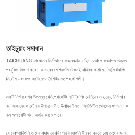
তাইচুয়াং সমাধান
TAICHUANG ফাস্টেনার নির্মাতাদের ক্রমবর্ধমান চাহিদা মেটাতে ক্রমাগত উন্নত
প্রযুক্তি বিকাশ করে। আমাদের মেশিনগুলি টেকসই যান্ত্রিক কাঠামো, নির্ভুল ট্যাপিং
সিস্টেম এবং দক্ষ অটোমেশন বৈশিষ্ট্য সহ প্রকৌশলী।
একটি নির্ভরযোগ্য উল্লম্ব রেসিপ্রোকেটিং নাট ট্যাপিং মেশিনের সাহায্যে, নির্মাতারা
বড় আকারের ফাস্টেনার উত্পাদনে উচ্চ উত্পাদনশীলতা, স্থিতিশীল থ্রেডের গুণমান এবং
কম অপারেটিং খরচ অর্জন করতে পারে।
যে কোম্পানিগুলি তাদের বাদাম থ্রেডিং প্রক্রিয়াগুলি উন্নত করতে চায় তাদের জন্য,