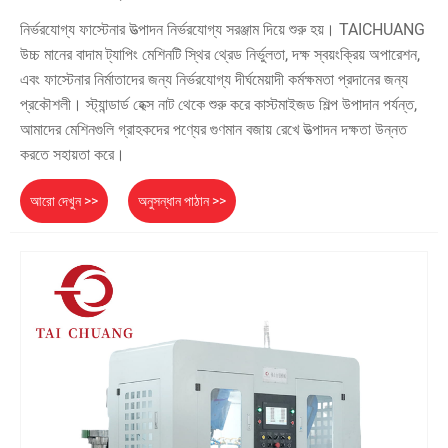
নির্ভরযোগ্য ফাস্টেনার উত্পাদন নির্ভরযোগ্য সরঞ্জাম দিয়ে শুরু হয়। TAICHUANG
উচ্চ মানের বাদাম ট্যাপিং মেশিনটি স্থির থ্রেড নির্ভুলতা, দক্ষ স্বয়ংক্রিয় অপারেশন,
এবং ফাস্টেনার নির্মাতাদের জন্য নির্ভরযোগ্য দীর্ঘমেয়াদী কর্মক্ষমতা প্রদানের জন্য
প্রকৌশলী। স্ট্যান্ডার্ড হেক্স নাট থেকে শুরু করে কাস্টমাইজড শিল্প উপাদান পর্যন্ত,
আমাদের মেশিনগুলি গ্রাহকদের পণ্যের গুণমান বজায় রেখে উত্পাদন দক্ষতা উন্নত
করতে সহায়তা করে।
আরো দেখুন >>
অনুসন্ধান পাঠান >>