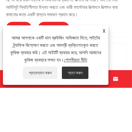
আউটপুট স্থিতিশীলতা উন্নত করতে এবং ভারী ফাস্টেনার উত্পাদনে উত্পাদন বাধা
কমানোর জন্য একটি বাস্তব সমাধান প্রদান করে।
আরো দেখুন >>
অনুসন্ধান পাঠান >>
X
আমরা আপনাকে একটি ভাল ব্রাউজিং অভিজ্ঞতা দিতে, সাইটের
ট্র্যাফিক বিশ্লেষণ করতে এবং সামগ্রী ব্যক্তিগতকৃত করতে
কুকিজ ব্যবহার করি। এই সাইটটি ব্যবহার করে, আপনি আমাদের
কুকিজ ব্যবহারে সম্মত হন।
গোপনীয়তা নীতি
প্রত্যাখ্যান করুন
গ্রহণ করুন



