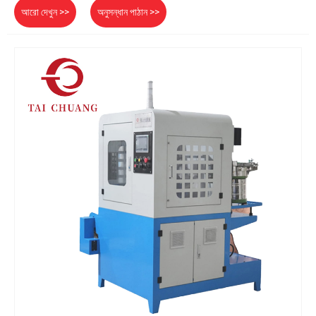
আরো দেখুন >>
অনুসন্ধান পাঠান >>