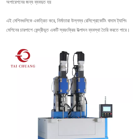
অপারেশনের জন্য ব্যবহৃত হয়
এই মেশিনগুলিকে একত্রিত করে, নির্মাতারা উল্লম্ব রেসিপ্রোকেটিং বাদাম ট্যাপিং
মেশিনের চারপাশে কেন্দ্রীভূত একটি স্বয়ংক্রিয় উত্পাদন ব্যবস্থা তৈরি করতে পারে।