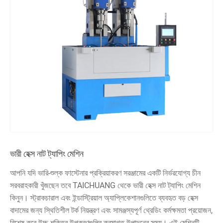
ভারী হেক্স নাট ট্যাপিং মেশিন
আপনি যদি ভারি-শুল্ক ফাস্টেনার প্রক্রিয়াকরণ সরঞ্জামের একটি নির্ভরযোগ্য চীন
সরবরাহকারী খুঁজছেন তবে TAICHUANG থেকে ভারী হেক্স নাট ট্যাপিং মেশিন
কিনুন। স্ট্রাকচারাল এবং ইন্ডাস্ট্রিয়াল অ্যাপ্লিকেশানগুলিতে ব্যবহৃত বড় হেক্স
বাদামের জন্য স্থিতিশীল টর্ক নিয়ন্ত্রণ এবং সামঞ্জস্যপূর্ণ থ্রেডিং কর্মক্ষমতা প্রয়োজন,
বিশেষ করে উচ্চ-শক্তির উপকরণগুলির ক্রমাগত উত্পাদনের সময়। এই মেশিনটি