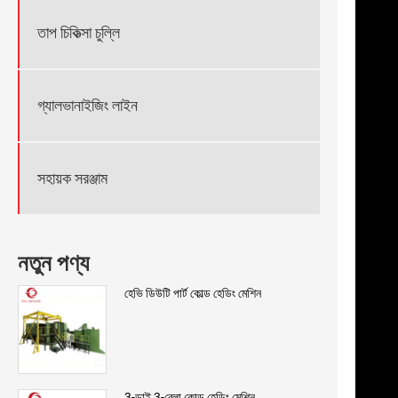
তাপ চিকিত্সা চুল্লি
গ্যালভানাইজিং লাইন
সহায়ক সরঞ্জাম
নতুন পণ্য
হেভি ডিউটি ​​পার্ট কোল্ড হেডিং মেশিন
3-ডাই 3-ব্লো কোল্ড হেডিং মেশিন