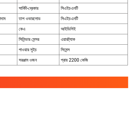
সার্কিট-ব্রেকার
সিএইচএনটি
াদাম
তাপ ওভারলোড
সিএইচএনটি
কেএ
আইডিসিই
সিলিন্ডার সেন্সর
এয়ারট্যাক
পাওয়ার সুইচ
সিমেন্স
সরঞ্জাম ওজন
প্রায় 2200 কেজি