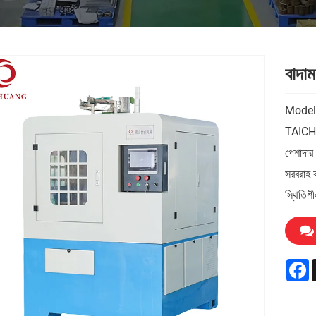
বাদাম
Mode
TAICHUA
পেশাদার 
সরবরাহ 
স্থিতিশী
F