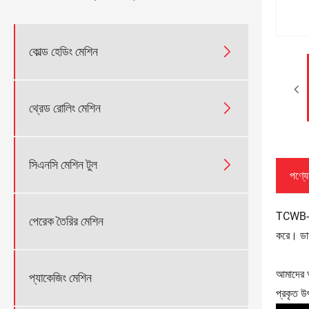

কোল্ড হেডিং মেশিন

থ্রেড রোলিং মেশিন

সিএনসি মেশিন টুল
পণ্যের
TCWB-M20
পেরেক তৈরির মেশিন
করে। ডাব
আমাদের অভ
প্যাকেজিং মেশিন
প্রকৃত উ