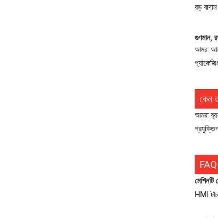
বড় বাদা
গুণমান, র
আমরা আন্
প্যাকেজি
কেন ত
আমরা ব্য
প্রযুক্ত
FAQ
মেশিনটি ক
HMI টাচ 