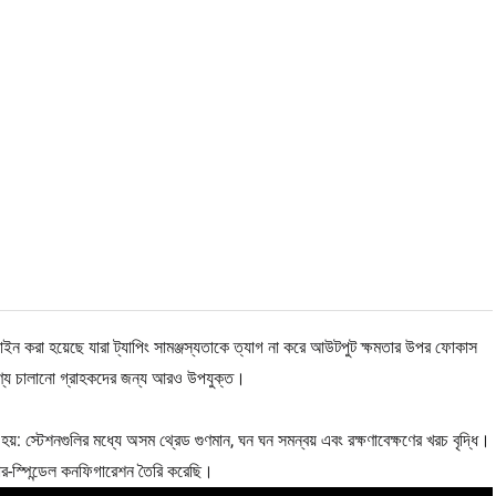
ন করা হয়েছে যারা ট্যাপিং সামঞ্জস্যতাকে ত্যাগ না করে আউটপুট ক্ষমতার উপর ফোকাস
 পণ্য চালানো গ্রাহকদের জন্য আরও উপযুক্ত।
হয়: স্টেশনগুলির মধ্যে অসম থ্রেড গুণমান, ঘন ঘন সমন্বয় এবং রক্ষণাবেক্ষণের খরচ বৃদ্ধি।
চার-স্পিন্ডেল কনফিগারেশন তৈরি করেছি।