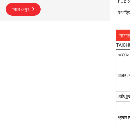
FOB লো
আরো দেখুন
উৎপত্ত
পণ্যে
TAICHUA
আইটেম
ঢালাই ব
বেটিং ট্র্
প্রধান ট