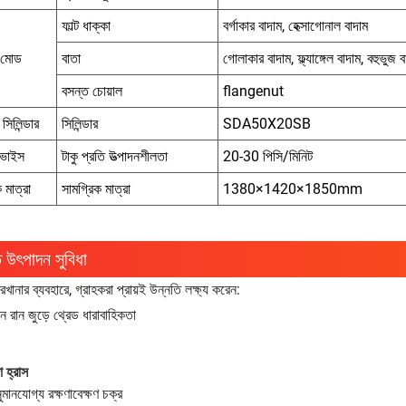
ফাল্ট ধাক্কা
বর্গাকার বাদাম, হেক্সাগোনাল বাদাম
র মোড
বাতা
গোলাকার বাদাম, ফ্ল্যাঙ্গেল বাদাম, বহুভুজ ব
বসন্ত চোয়াল
flangenut
ং সিলিন্ডার
সিলিন্ডার
SDA50X20SB
িভাইস
টাকু প্রতি উত্পাদনশীলতা
20-30 পিসি/মিনিট
 মাত্রা
সামগ্রিক মাত্রা
1380×1420×1850mm
ত উৎপাদন সুবিধা
রখানার ব্যবহারে, গ্রাহকরা প্রায়ই উন্নতি লক্ষ্য করেন:
পাদন রান জুড়ে থ্রেড ধারাবাহিকতা
গা হ্রাস
ানযোগ্য রক্ষণাবেক্ষণ চক্র