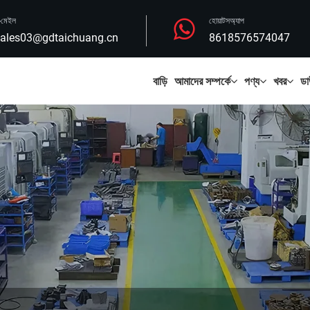
-মেইল
হোয়াটসঅ্যাপ
ales03@gdtaichuang.cn
8618576574047
বাড়ি
আমাদের সম্পর্কে
পণ্য
খবর
ডা