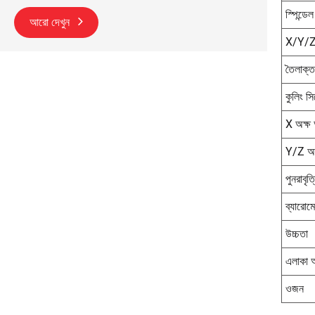
স্পিন্ডে
আরো দেখুন
X/Y/Z 
তৈলাক্ত
কুলিং সি
X অক্ষ অ
Y/Z অক্
পুনরাবৃত
ব্যারোমে
উচ্চতা
এলাকা আ
ওজন