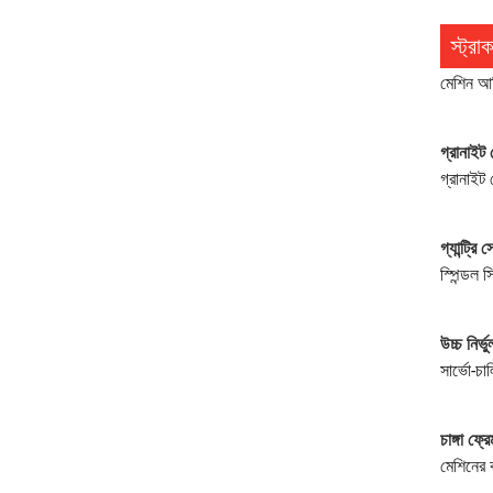
স্ট্র
মেশিন আর
গ্রানাইট
গ্রানাইট 
গ্যান্ট্রি
স্পিন্ডল 
উচ্চ নির্ভ
সার্ভো-চা
চাঙ্গা ফ্রে
মেশিনের 