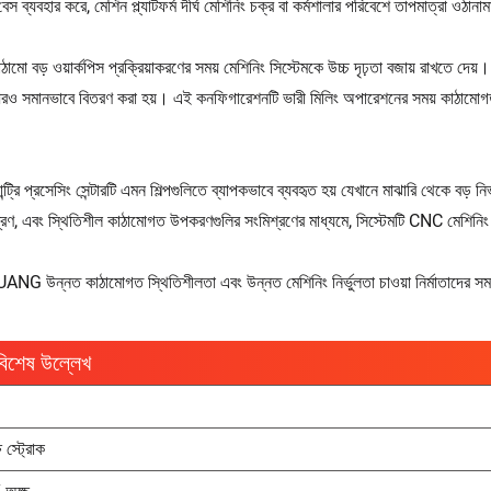
বেস ব্যবহার করে, মেশিন প্ল্যাটফর্ম দীর্ঘ মেশিনিং চক্র বা কর্মশালার পরিবেশে তাপমাত্রা ওঠানাম
ি কাঠামো বড় ওয়ার্কপিস প্রক্রিয়াকরণের সময় মেশিনিং সিস্টেমকে উচ্চ দৃঢ়তা বজায় রাখতে দেয়। 
রও সমানভাবে বিতরণ করা হয়। এই কনফিগারেশনটি ভারী মিলিং অপারেশনের সময় কাঠামোগত বিকৃ
যান্ট্রি প্রসেসিং সেন্টারটি এমন শিল্পগুলিতে ব্যাপকভাবে ব্যবহৃত হয় যেখানে মাঝারি থেকে বড় নির্
ন্ত্রণ, এবং স্থিতিশীল কাঠামোগত উপকরণগুলির সংমিশ্রণের মাধ্যমে, সিস্টেমটি CNC মেশিনিং 
G উন্নত কাঠামোগত স্থিতিশীলতা এবং উন্নত মেশিনিং নির্ভুলতা চাওয়া নির্মাতাদের সমর্থ
বিশেষ উল্লেখ
ষ স্ট্রোক