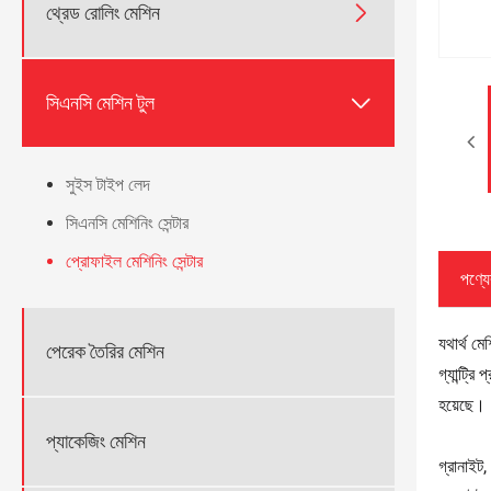

থ্রেড রোলিং মেশিন

সিএনসি মেশিন টুল
সুইস টাইপ লেদ
সিএনসি মেশিনিং সেন্টার
প্রোফাইল মেশিনিং সেন্টার
পণ্যের
যথার্থ মে
পেরেক তৈরির মেশিন
গ্যান্ট্র
হয়েছে।
প্যাকেজিং মেশিন
গ্রানাইট,