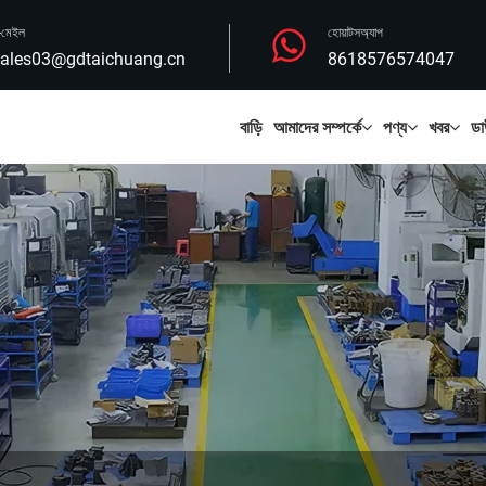
-মেইল
হোয়াটসঅ্যাপ
ales03@gdtaichuang.cn
8618576574047
বাড়ি
আমাদের সম্পর্কে
পণ্য
খবর
ডা