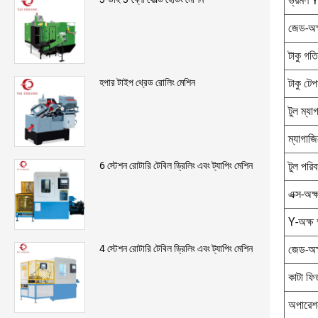
ভ্রমণ Y
জেড-অক্
টাকু গতি
টাকু টেপ
হপার টাইপ থ্রেড রোলিং মেশিন
টুল ম্যা
ম্যাগাজি
টুল পরিব
6 স্টেশন রোটারি টেবিল ড্রিলিং এবং ট্যাপিং মেশিন
এক্স-অক
Y-অক্ষ 
জেড-অক
4 স্টেশন রোটারি টেবিল ড্রিলিং এবং ট্যাপিং মেশিন
কাটা ফ
অপারেশন