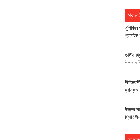
গ্রান
সুপিরিয়র
গ্রানাইট
তাপীয় স্
উপাদান ব
দীর্ঘমেয়াদ
হ্রাসকৃত
উন্নত স
স্থিতিশীল
সাধার