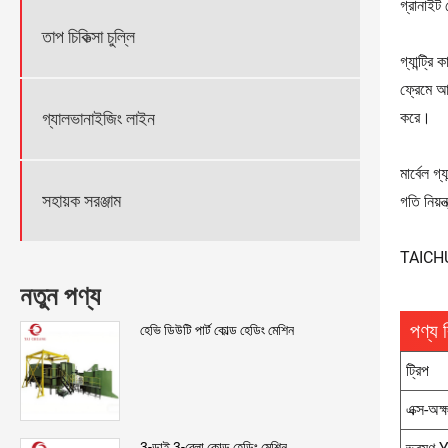
গ্রানাইট 
তাপ চিকিত্সা চুল্লি
গ্যান্ট্র
ফ্রেমে আ
করে।
গ্যালভানাইজিং লাইন
মার্বেল গ্
সহায়ক সরঞ্জাম
গতি নিয়
TAICHUAN
নতুন পণ্য
পণ্য 
হেভি ডিউটি ​​পার্ট কোল্ড হেডিং মেশিন
ট্রিপ
এক্স-অক্
3-ডাই 3-ব্লো কোল্ড হেডিং মেশিন