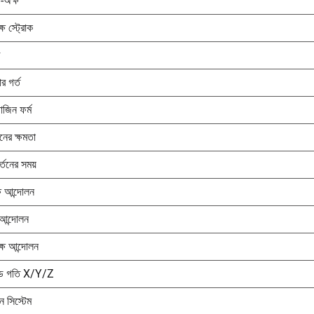
-অক্ষ
ষ স্ট্রোক
ার গর্ত
গাজিন ফর্ম
নের ক্ষমতা
র্তনের সময়
্ষ আন্দোলন
আন্দোলন
্ষ আন্দোলন
িড গতি X/Y/Z
 সিস্টেম