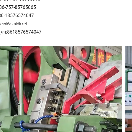
: +86-757-85765865
86-18576574047
 অনলাইন যোগাযোগ:
্যাপ:
8618576574047