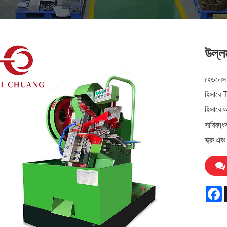
উল্ল
হেডলেস স
হিসাবে 
হিসাবে অ
সারিবদ্ধ
স্ক্রু এ
F