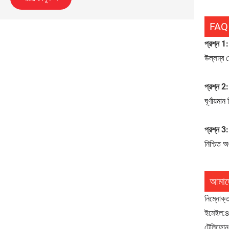
FAQ
প্রশ্ন 1:
উল্লম্ব 
প্রশ্ন 2:
ঘূর্ণায়
প্রশ্ন 3
নিশ্চিত অ
আমাদ
নিম্নোক্
ইমেইল:
টেলিফোন