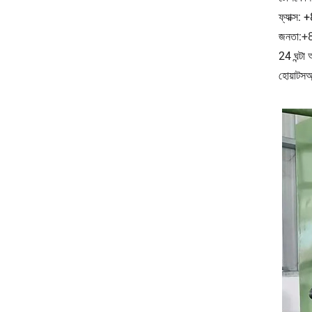
ফ্যাক্স
জনতা:
+
24 ঘন্টা
হোয়াটসঅ