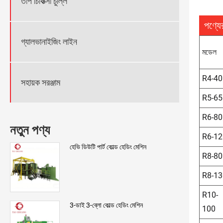
তাপ চিকিত্সা চুল্লি
পণ্যে
গ্যালভানাইজিং লাইন
মডেল
R4-40
সহায়ক সরঞ্জাম
R5-65
R6-80
নতুন পণ্য
R6-12
হেভি ডিউটি ​​পার্ট কোল্ড হেডিং মেশিন
R8-80
R8-13
R10-
3-ডাই 3-ব্লো কোল্ড হেডিং মেশিন
100