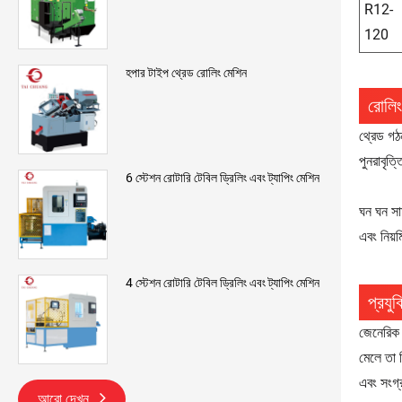
R12-
120
হপার টাইপ থ্রেড রোলিং মেশিন
রোলিং 
থ্রেড গঠন
পুনরাবৃত্
6 স্টেশন রোটারি টেবিল ড্রিলিং এবং ট্যাপিং মেশিন
ঘন ঘন সা
এবং নিয়
4 স্টেশন রোটারি টেবিল ড্রিলিং এবং ট্যাপিং মেশিন
প্রযু
জেনেরিক 
মেলে তা 
এবং সংগ্
আরো দেখুন