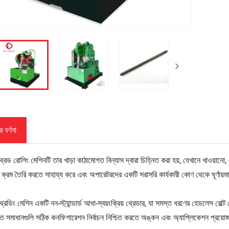
 বর্ণনা
থ্রেড রোলিং মেশিনটি তার খাড়া কাঠামোগত বিন্যাস দ্বারা চিহ্নিত করা হয়, যেখানে খাওয়া
ক্রম তৈরি করতে সাহায্য করে এবং অপারেটরদের একটি সরাসরি কার্যকারী কোণ থেকে ঘূর্ণায়মান 
থ্রেডিং মেশিন একটি নন-স্ট্যান্ডার্ড আধা-স্বয়ংক্রিয় থ্রেডার, যা সমস্ত ধরণের হেডলেস 
ত সমাধানগুলি সঠিক কনফিগারেশন নির্বাচন নিশ্চিত করতে অঙ্কন এবং অ্যাপ্লিকেশন প্রয়োজন