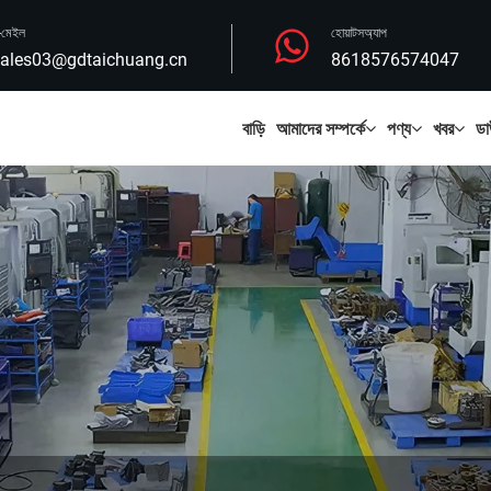
-মেইল
হোয়াটসঅ্যাপ
ales03@gdtaichuang.cn
8618576574047
বাড়ি
আমাদের সম্পর্কে
পণ্য
খবর
ডা