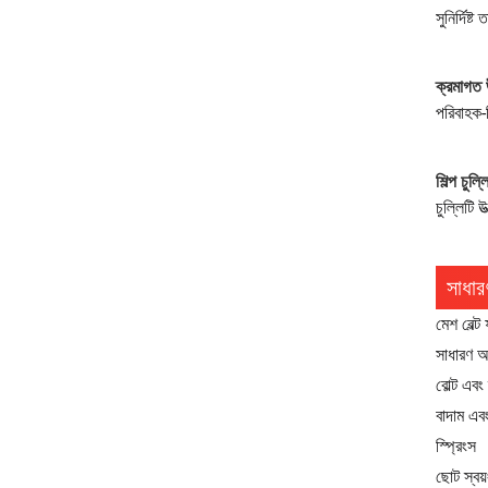
সুনির্দিষ
ক্রমাগত 
পরিবাহক-ভ
শিল্প চুল্
চুল্লিটি 
সাধার
মেশ বেল্ট
সাধারণ অ
বোল্ট এবং স
বাদাম এবং
স্প্রিংস
ছোট স্বয