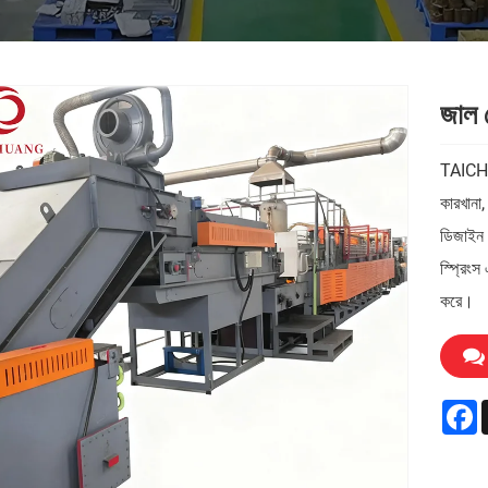
জাল বে
TAICHUA
কারখানা,
ডিজাইন ক
স্প্রিংস
করে।
F