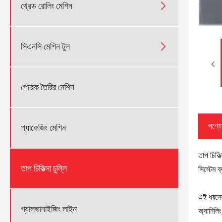

থ্রেড রোলিং মেশিন

সিএনসি মেশিন টুল
পেরেক তৈরির মেশিন
পণ্যের
প্যাকেজিং মেশিন
তাপ চিকিত
তাপ চিকিত্সা চুল্লি
সিস্টেম 
এই ধরনের 
গ্যালভানাইজিং লাইন
অ্যানিলিং