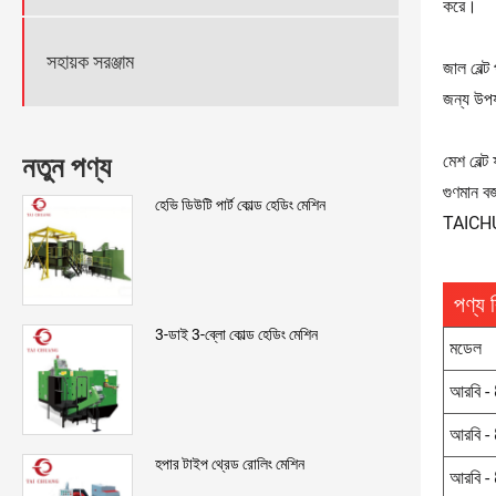
করে।
সহায়ক সরঞ্জাম
জাল বেল্
জন্য উপযু
মেশ বেল্ট
নতুন পণ্য
গুণমান ব
হেভি ডিউটি ​​পার্ট কোল্ড হেডিং মেশিন
TAICHUAN
পণ্য 
3-ডাই 3-ব্লো কোল্ড হেডিং মেশিন
মডেল
আরবি -
আরবি -
হপার টাইপ থ্রেড রোলিং মেশিন
আরবি -