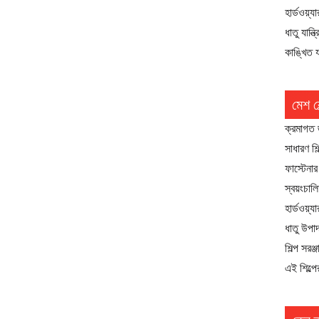
হার্ডওয়্
ধাতু যান্ত
কাঙ্খিত য
মেশ বে
ক্রমাগত জ
সাধারণ শিল
ফাস্টেনার
স্বয়ংচালি
হার্ডওয়্য
ধাতু উপাদ
শিল্প সরঞ্
এই শিল্পে