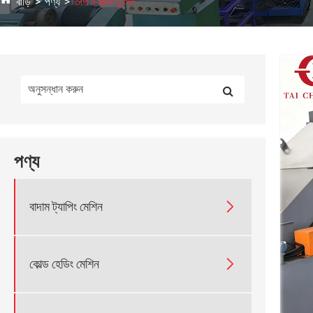
বাড়ি
পণ্য
তাপ চিকিত্সা চুল্লি
পণ্য

বাদাম ট্যাপিং মেশিন

কোল্ড হেডিং মেশিন