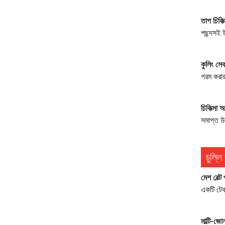
তাপ চিকিত্স
পছন্দসই উ
কুলিং সে
গরম করার
চিকিত্সা 
সমাপ্ত উপ
চুল্লি
মেশ বেল্ট
একটি টেক
মাল্টি-জোন