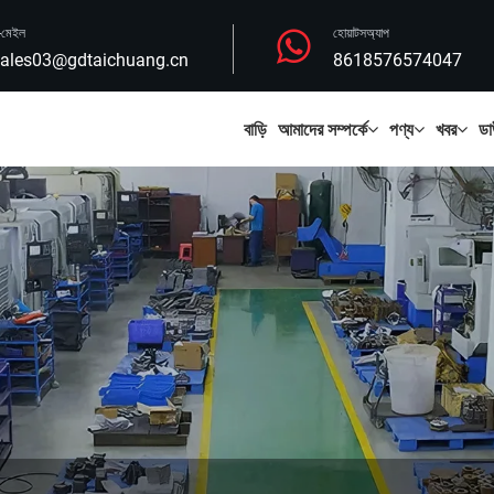
-মেইল
হোয়াটসঅ্যাপ
ales03@gdtaichuang.cn
8618576574047
বাড়ি
আমাদের সম্পর্কে
পণ্য
খবর
ডা