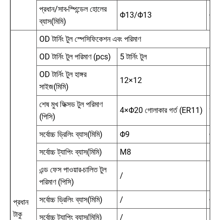
প্রধান/সাব-স্পিন্ডেল হোলের
Φ13/Φ13
Φ1
ব্যাস(মিমি)
OD টার্নিং টুল স্পেসিফিকেশন এবং পরিমাণ
OD টার্নিং টুল পরিমাণ (pcs)
5 টার্নিং টুল
5 টার
OD টার্নিং টুল হাঙ্গর
12×12
12
সাইজ(মিমি)
শেষ মুখ ফিক্সড টুল পরিমাণ
4×Φ20 গোলাকার গর্ত (ER11)
2×Φ
(পিসি)
সর্বোচ্চ ড্রিলিং ব্যাস(মিমি)
Φ9
Φ9
সর্বোচ্চ ট্যাপিং ব্যাস(মিমি)
M8
M
এন্ড ফেস পাওয়ার-চালিত টুল
/
ER
পরিমাণ (পিসি)
সর্বোচ্চ ড্রিলিং ব্যাস(মিমি)
/
Φ5
প্রধান
টাকু
সর্বোচ্চ ট্যাপিং ব্যাস(মিমি)
/
M