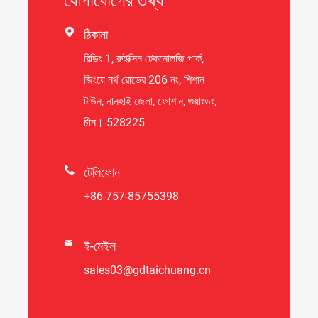

ঠিকানা
বিল্ডিং 1, রুইক্সিন টেকনোলজি পার্ক,
জিংয়ে নর্থ রোডের 206 নং, শিশান
টাউন, নানহাই জেলা, ফোশান, গুয়াংডং,
চীন। 528225

টেলিফোন
+86-757-85755398

ই-মেইল
sales03@gdtaichuang.cn