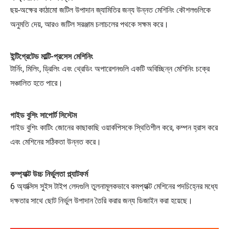
ছয়-অক্ষের কাঠামো জটিল উপাদান জ্যামিতির জন্য উন্নত মেশিনিং কৌশলগুলিকে
অনুমতি দেয়, আরও জটিল সরঞ্জাম চলাচলের পথকে সক্ষম করে।
ইন্টিগ্রেটেড মাল্টি-প্রসেস মেশিনিং
টার্নিং, মিলিং, ড্রিলিং এবং থ্রেডিং অপারেশনগুলি একটি অবিচ্ছিন্ন মেশিনিং চক্রে
সঞ্চালিত হতে পারে।
গাইড বুশিং সাপোর্ট সিস্টেম
গাইড বুশিং কাটিং জোনের কাছাকাছি ওয়ার্কপিসকে স্থিতিশীল করে, কম্পন হ্রাস করে
এবং মেশিনের সঠিকতা উন্নত করে।
কম্প্যাক্ট উচ্চ নির্ভুলতা প্ল্যাটফর্ম
6 অ্যাক্সিস সুইস টাইপ লেদগুলি তুলনামূলকভাবে কমপ্যাক্ট মেশিনের পদচিহ্নের মধ্যে
দক্ষতার সাথে ছোট নির্ভুল উপাদান তৈরি করার জন্য ডিজাইন করা হয়েছে।