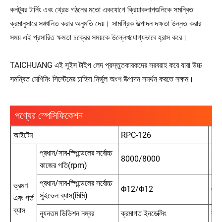
কনট্যুর টার্নিং এবং থ্রেড গঠনের মতো একযোগে ক্রিয়াকলাপগুলিকে সমন্বিত
ক্রমানুসারে সঞ্চালিত করার অনুমতি দেয়। সামগ্রিক উত্পাদন দক্ষতা উন্নত করার
সময় এই প্রসারিত ক্ষমতা চক্রের সময়কে উল্লেখযোগ্যভাবে হ্রাস করে।
TAICHUANG এই সুইস টাইপ লেদ প্রস্তুতকারকদের সরবরাহ করে যারা উচ্চ
সমন্বিত মেশিনিং সিস্টেমের চাহিদা নির্ভুল অংশ উত্পাদন সমর্থন করতে সক্ষম।
পণ্যের স্পেসিফিকেশন
আইটেম
RPC-126
RP
প্রধান/সাব-স্পিন্ডেলের সর্বোচ্চ
8000/8000
80
কাজের গতি(rpm)
প্রধান/সাব-স্পিন্ডেলের সর্বোচ্চ
ভ্রমণ
Φ12/Φ12
Φ1
সুইভেল ব্যাস(মিমি)
এবং গর্ত
ব্যাস
ন্যূনতম ডিভিশন নম্বর
ক্রমাগত ইনডেক্সিং
ক্রম