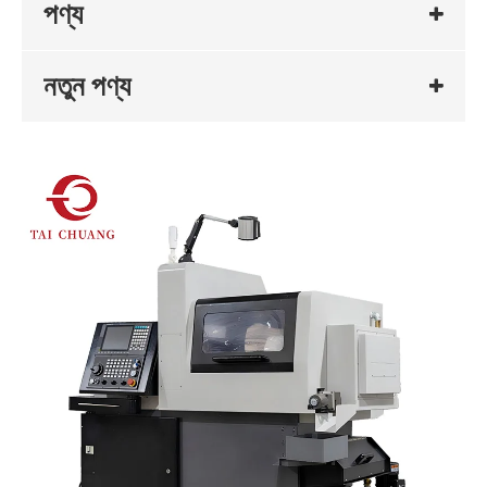
পণ্য
নতুন পণ্য