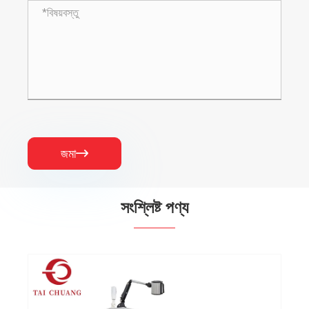
জমা

সংশ্লিষ্ট পণ্য