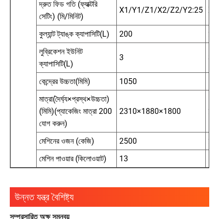
দ্রুত ফিড গতি (ফ্যাক্টরি
X1/Y1/Z1/X2/Z2/Y2:25
X1
সেটিং) (মি/মিনিট)
কুল্যান্ট ট্যাঙ্ক ক্যাপাসিটি(L)
200
20
লুব্রিকেশন ইউনিট
3
3
ক্যাপাসিটি(L)
কেন্দ্রের উচ্চতা(মিমি)
1050
10
মাত্রা(দৈর্ঘ্য×প্রস্থ×উচ্চতা)
(মিমি)(প্যাকেজিং মাত্রা 200
2310×1880×1800
23
যোগ করুন)
মেশিনের ওজন (কেজি)
2500
25
মেশিন পাওয়ার (কিলোওয়াট)
13
13
উন্নত যন্ত্র বৈশিষ্ট্য
সম্প্রসারিত অক্ষ সমন্বয়