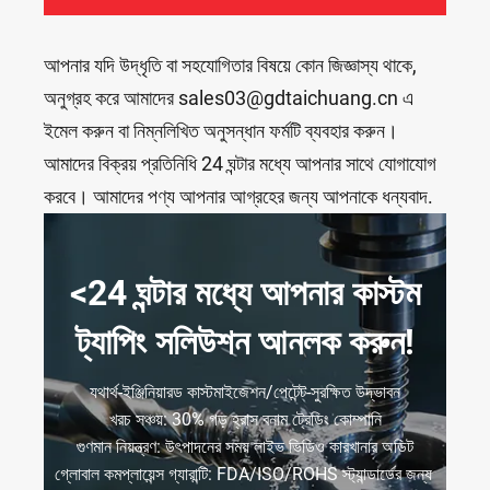
আপনার যদি উদ্ধৃতি বা সহযোগিতার বিষয়ে কোন জিজ্ঞাস্য থাকে,
অনুগ্রহ করে আমাদের sales03@gdtaichuang.cn এ
ইমেল করুন বা নিম্নলিখিত অনুসন্ধান ফর্মটি ব্যবহার করুন।
আমাদের বিক্রয় প্রতিনিধি 24 ঘন্টার মধ্যে আপনার সাথে যোগাযোগ
করবে। আমাদের পণ্য আপনার আগ্রহের জন্য আপনাকে ধন্যবাদ.
<24 ঘন্টার মধ্যে আপনার কাস্টম
ট্যাপিং সলিউশন আনলক করুন!
যথার্থ-ইঞ্জিনিয়ারড কাস্টমাইজেশন/পেটেন্ট-সুরক্ষিত উদ্ভাবন
খরচ সঞ্চয়: 30% গড় হ্রাস বনাম ট্রেডিং কোম্পানি
গুণমান নিয়ন্ত্রণ: উৎপাদনের সময় লাইভ ভিডিও কারখানার অডিট
গ্লোবাল কমপ্লায়েন্স গ্যারান্টি: FDA/ISO/ROHS স্ট্যান্ডার্ডের জন্য