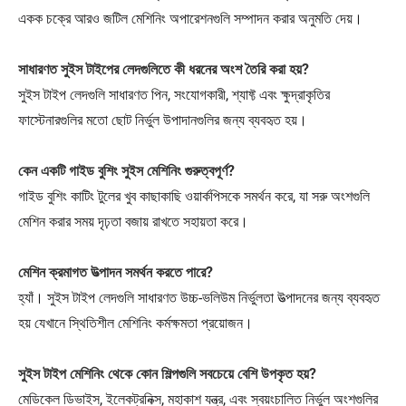
একক চক্রে আরও জটিল মেশিনিং অপারেশনগুলি সম্পাদন করার অনুমতি দেয়।
সাধারণত সুইস টাইপের লেদগুলিতে কী ধরনের অংশ তৈরি করা হয়?
সুইস টাইপ লেদগুলি সাধারণত পিন, সংযোগকারী, শ্যাফ্ট এবং ক্ষুদ্রাকৃতির
ফাস্টেনারগুলির মতো ছোট নির্ভুল উপাদানগুলির জন্য ব্যবহৃত হয়।
কেন একটি গাইড বুশিং সুইস মেশিনিং গুরুত্বপূর্ণ?
গাইড বুশিং কাটিং টুলের খুব কাছাকাছি ওয়ার্কপিসকে সমর্থন করে, যা সরু অংশগুলি
মেশিন করার সময় দৃঢ়তা বজায় রাখতে সহায়তা করে।
মেশিন ক্রমাগত উত্পাদন সমর্থন করতে পারে?
হ্যাঁ। সুইস টাইপ লেদগুলি সাধারণত উচ্চ-ভলিউম নির্ভুলতা উত্পাদনের জন্য ব্যবহৃত
হয় যেখানে স্থিতিশীল মেশিনিং কর্মক্ষমতা প্রয়োজন।
সুইস টাইপ মেশিনিং থেকে কোন শিল্পগুলি সবচেয়ে বেশি উপকৃত হয়?
মেডিকেল ডিভাইস, ইলেকট্রনিক্স, মহাকাশ যন্ত্র, এবং স্বয়ংচালিত নির্ভুল অংশগুলির