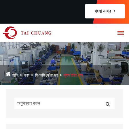
বাংলা ভাষার
বাড়ি
পণ্য
সিএনসি মেশিন টুল
সুইস টাইপ লেদ