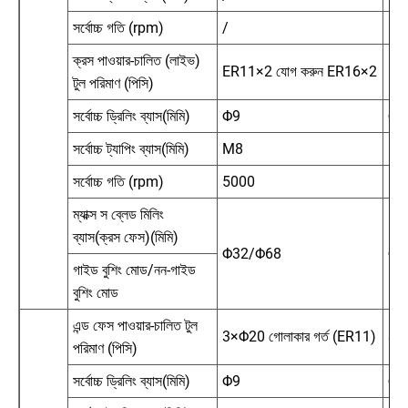
সর্বোচ্চ গতি (rpm)
/
50
ক্রস পাওয়ার-চালিত (লাইভ)
ER11×2 যোগ করুন ER16×2
ER
টুল পরিমাণ (পিসি)
সর্বোচ্চ ড্রিলিং ব্যাস(মিমি)
Φ9
Φ9
সর্বোচ্চ ট্যাপিং ব্যাস(মিমি)
M8
M
সর্বোচ্চ গতি (rpm)
5000
50
ম্যাক্স স ব্লেড মিলিং
ব্যাস(ক্রস ফেস)(মিমি)
Φ32/Φ68
Φ3
গাইড বুশিং মোড/নন-গাইড
বুশিং মোড
এন্ড ফেস পাওয়ার-চালিত টুল
3×Φ20 গোলাকার গর্ত (ER11)
3×Φ
পরিমাণ (পিসি)
সর্বোচ্চ ড্রিলিং ব্যাস(মিমি)
Φ9
Φ9