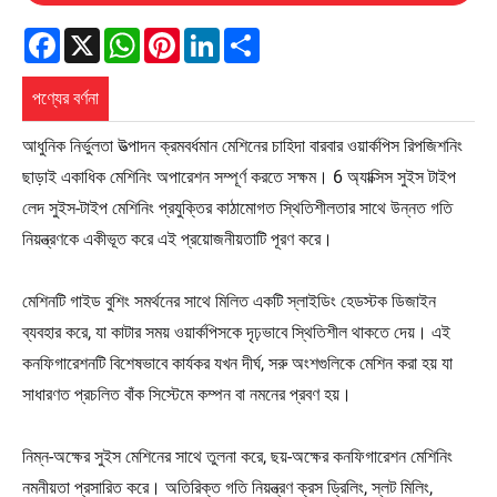
Facebook
X
WhatsApp
Pinterest
LinkedIn
Share
পণ্যের বর্ণনা
আধুনিক নির্ভুলতা উত্পাদন ক্রমবর্ধমান মেশিনের চাহিদা বারবার ওয়ার্কপিস রিপজিশনিং
ছাড়াই একাধিক মেশিনিং অপারেশন সম্পূর্ণ করতে সক্ষম। 6 অ্যাক্সিস সুইস টাইপ
লেদ সুইস-টাইপ মেশিনিং প্রযুক্তির কাঠামোগত স্থিতিশীলতার সাথে উন্নত গতি
নিয়ন্ত্রণকে একীভূত করে এই প্রয়োজনীয়তাটি পূরণ করে।
মেশিনটি গাইড বুশিং সমর্থনের সাথে মিলিত একটি স্লাইডিং হেডস্টক ডিজাইন
ব্যবহার করে, যা কাটার সময় ওয়ার্কপিসকে দৃঢ়ভাবে স্থিতিশীল থাকতে দেয়। এই
কনফিগারেশনটি বিশেষভাবে কার্যকর যখন দীর্ঘ, সরু অংশগুলিকে মেশিন করা হয় যা
সাধারণত প্রচলিত বাঁক সিস্টেমে কম্পন বা নমনের প্রবণ হয়।
নিম্ন-অক্ষের সুইস মেশিনের সাথে তুলনা করে, ছয়-অক্ষের কনফিগারেশন মেশিনিং
নমনীয়তা প্রসারিত করে। অতিরিক্ত গতি নিয়ন্ত্রণ ক্রস ড্রিলিং, স্লট মিলিং,