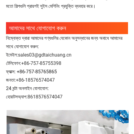
মতো শিল্পগুলি প্রায়শই সুইস মেশিনিং প্রযুক্তি ব্যবহার করে।
আমাদের সাথে যোগাযোগ করুন
নিম্নোক্ত দ্বারা আমাদের পণ্যগুলির যেকোন অনুসন্ধানের জন্য অবাধে আমাদের
সাথে যোগাযোগ করুন:
ইমেইল:
sales03@gdtaichuang.cn
টেলিফোন:
+86-757-85755398
ফ্যাক্স: +86-757-85765865
জনতা:
+86-18576574047
24 ঘন্টা অনলাইন যোগাযোগ:
হোয়াটসঅ্যাপ:
8618576574047