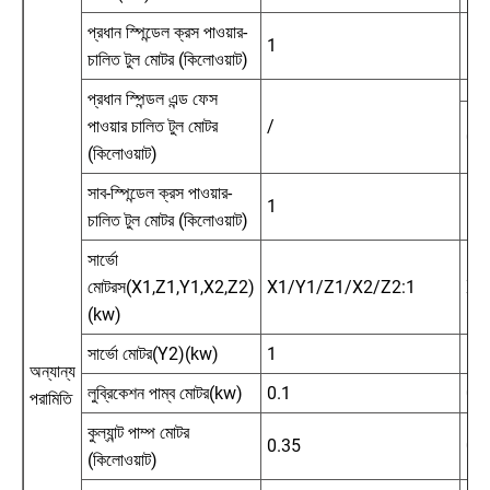
প্রধান স্পিন্ডেল ক্রস পাওয়ার-
1
1
চালিত টুল মোটর (কিলোওয়াট)
প্রধান স্পিন্ডল এন্ড ফেস
পাওয়ার চালিত টুল মোটর
/
0.4
(কিলোওয়াট)
সাব-স্পিন্ডেল ক্রস পাওয়ার-
1
1
চালিত টুল মোটর (কিলোওয়াট)
সার্ভো
মোটরস(X1,Z1,Y1,X2,Z2)
X1/Y1/Z1/X2/Z2:1
X1
(kw)
সার্ভো মোটর(Y2)(kw)
1
1
অন্যান্য
লুব্রিকেশন পাম্ব মোটর(kw)
0.1
0.1
পরামিতি
কুল্যান্ট পাম্প মোটর
0.35
0.
(কিলোওয়াট)